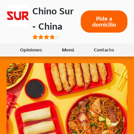
Volver
Chino Sur
al
Pide a
menú
- China
domicilio
principal
Opiniones
Menú
Contacto